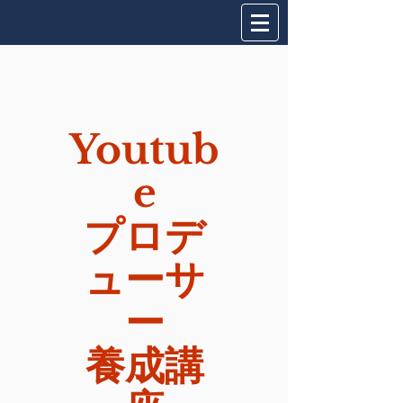
Youtub
e
プロデ
ューサ
ー
​養成講