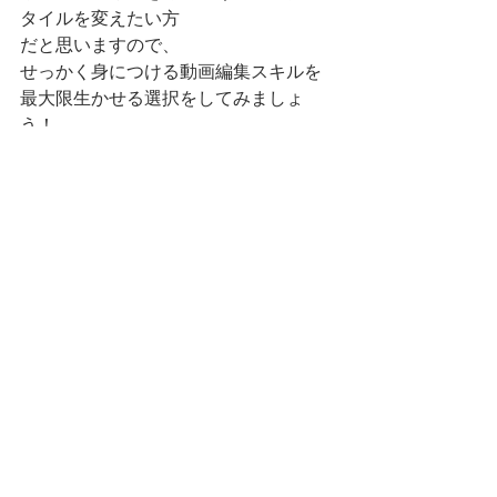
タイルを変えたい方
だと思いますので、
せっかく身につける動画編集スキルを
最大限生かせる選択をしてみましょ
う！
YouTube広告用動画を作れるようになれ
ば、
冒頭で紹介したように、1本10万円〜
30万円の、
高単価の案件を効率的に獲得していく
ことができます。
月2〜3本も受注できれば、
それだけで普通のサラリーマンの月収
の何倍も稼げるようになるでしょう。